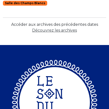
nourrir l’imaginaire. Cet « instrhumain » joue de tout
Salle des Champs Blancs
son corps comme d’un instrument. iTo nous plonge
dans un voyage sonore côtoyant les rives […]
Accéder aux archives des précédentes dates
Découvrez les archives