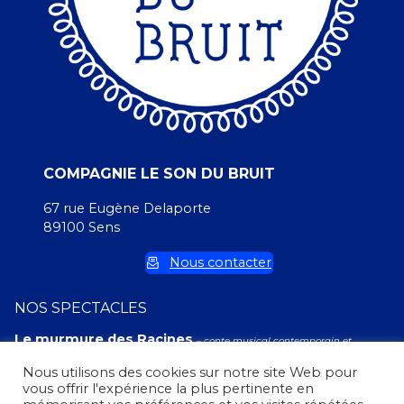
COMPAGNIE LE SON DU BRUIT
67 rue Eugène Delaporte
89100 Sens
Nous contacter
NOS SPECTACLES
Le murmure des Racines
– conte musical contemporain et
immersif
Nous utilisons des cookies sur notre site Web pour
Tierra Urbana
– histoire entre musique et danse
vous offrir l'expérience la plus pertinente en