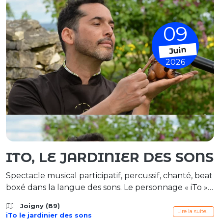
09
Juin
2026
ITO, LE JARDINIER DES SONS
Spectacle musical participatif, percussif, chanté, beat
boxé dans la langue des sons. Le personnage « iTo »
est un être singulier qui nous invite dans son jardin
Joigny (89)
musical. Ce qu’il aime, c’est donner à entendre et
Lire la suite…
iTo le jardinier des sons