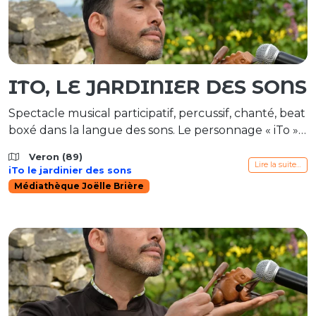
ITO, LE JARDINIER DES SONS
Spectacle musical participatif, percussif, chanté, beat
boxé dans la langue des sons. Le personnage « iTo »
est un être singulier qui nous invite dans son jardin
Veron (89)
musical. Ce qu’il aime, c’est donner à entendre et
Lire la suite…
iTo le jardinier des sons
nourrir l’imaginaire. Cet « instrhumain » joue de tout
Médiathèque Joëlle Brière
son corps comme d’un instrument. iTo nous plonge
dans un voyage sonore côtoyant les rives […]