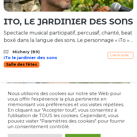
ITO, LE JARDINIER DES SONS
Spectacle musical participatif, percussif, chanté, beat
boxé dans la langue des sons. Le personnage « iTo »
est un être singulier qui nous invite dans son jardin
Michery (89)
musical. Ce qu’il aime, c’est donner à entendre et
Lire la suite…
iTo le jardinier des sons
nourrir l’imaginaire. Cet « instrhumain » joue de tout
Salle des fêtes
son corps comme d’un instrument. iTo nous plonge
dans un voyage sonore côtoyant les rives […]
Nous utilisons des cookies sur notre site Web pour
vous offrir l'expérience la plus pertinente en
mémorisant vos préférences et vos visites répétées.
En cliquant sur "Accepter tout", vous consentez à
l'utilisation de TOUS les cookies. Cependant, vous
pouvez visiter "Paramètres des cookies" pour fournir
un consentement contrôlé.