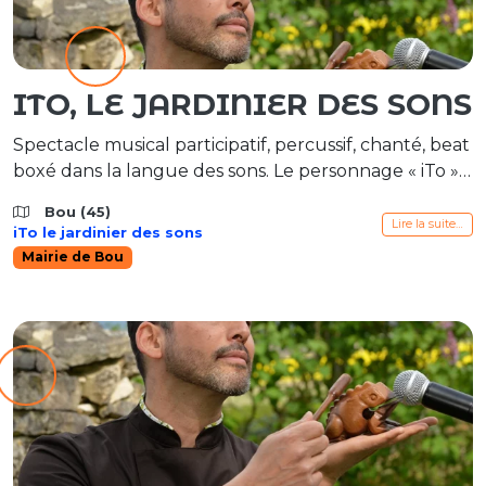
ITO, LE JARDINIER DES SONS
Spectacle musical participatif, percussif, chanté, beat
boxé dans la langue des sons. Le personnage « iTo »
est un être singulier qui nous invite dans son jardin
Bou (45)
musical. Ce qu’il aime, c’est donner à entendre et
Lire la suite…
iTo le jardinier des sons
nourrir l’imaginaire. Cet « instrhumain » joue de tout
Mairie de Bou
son corps comme d’un instrument. iTo nous plonge
dans un voyage sonore côtoyant les rives […]