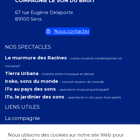
COMPAGNIE LE SON DU BRUIT
67 rue Eugène Delaporte
89100 Sens
Nous contacter
NOS SPECTACLES
Le murmure des Racines
– conte musical contemporain et
immersif
Tierra Urbana
– histoire entre musique et danse
Iroko, sons du monde
– concert autour du monde
iTo au pays des sons
– spectacle musical participatif
iTo, le jardinier des sons
– spectacle in situ pour tout-petits
LIENS UTILES
La compagnie
Autour des spectacles
Nous utilisons des cookies sur notre site Web pour
Médias/Presse