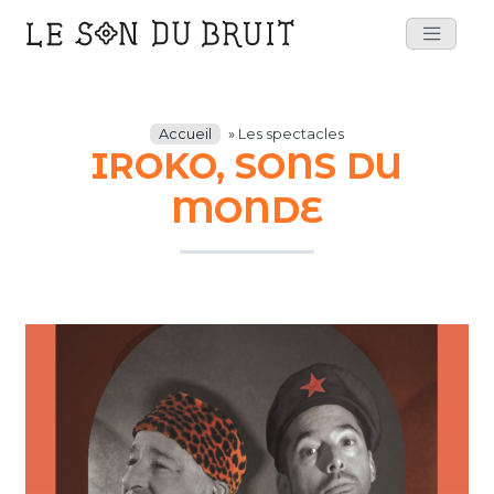
Main
Navigation
Accueil
»
Les spectacles
IROKO, SONS DU
MONDE