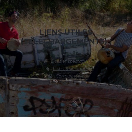
LIENS UTILES
(TÉLÉCHARGEMENTS) :
Affiche
Dossier spectacle
Fiche Technique
Carte postale