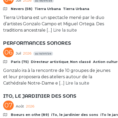
Juil
2026
au
05/07/26
Nevers (58)
Tierra Urbana
Tierra Urbana
Tierra Urbana est un spectacle mené par le duo
d’artistes Gonzalo Campo et Miguel Ortega. Des
traditions ancestrale
[…] Lire la suite
PERFORMANCES SONORES
06
Juil
2026
au
10/07/26
Paris (75)
Directeur artistique
,
Non classé
Action cultur
Gonzalo ira à la rencontre de 10 groupes de jeunes
et leur proposera des ateliers autour de la
Cathédrale Notre-Dame e
[…] Lire la suite
ITO, LE JARDINIER DES SONS
07
Août
2026
Boeurs en othe (89)
iTo, le jardinier des sons
iTo le ja