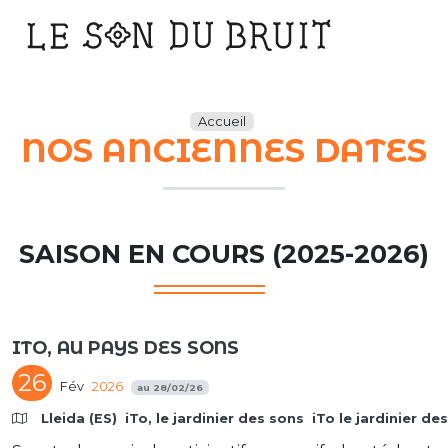
Main
Navigation
Accueil
NOS ANCIENNES DATES
SAISON EN COURS (2025-2026)
ITO, AU PAYS DES SONS
26
Fév
2026
au
28/02/26
Lleida (ES)
iTo, le jardinier des sons
iTo le jardinier de