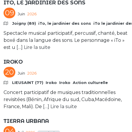
ITO, LE JARDINIER DES SONS
09
Juin
2026
Joigny (89)
iTo, le jardinier des sons
iTo le jardinier d
Spectacle musical participatif, percussif, chanté, beat
boxé dans la langue des sons. Le personnage « iTo »
est u
[…] Lire la suite
IROKO
20
Juin
2026
LIEUSAINT (77)
Iroko
Iroko
Action culturelle
Concert participatif de musiques traditionnelles
revisitées (Bénin, Afrique du sud, Cuba,Macédoine,
France, Mali). De
[…] Lire la suite
TIERRA URBANA
04