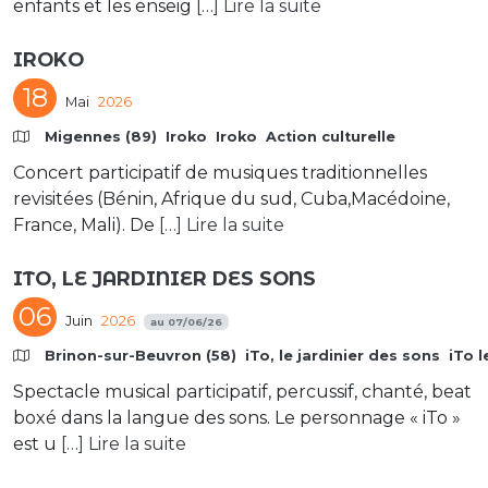
enfants et les enseig
[…] Lire la suite
IROKO
18
Mai
2026
Migennes (89)
Iroko
Iroko
Action culturelle
Concert participatif de musiques traditionnelles
revisitées (Bénin, Afrique du sud, Cuba,Macédoine,
France, Mali). De
[…] Lire la suite
ITO, LE JARDINIER DES SONS
06
Juin
2026
au
07/06/26
Brinon-sur-Beuvron (58)
iTo, le jardinier des sons
iTo l
Spectacle musical participatif, percussif, chanté, beat
boxé dans la langue des sons. Le personnage « iTo »
est u
[…] Lire la suite