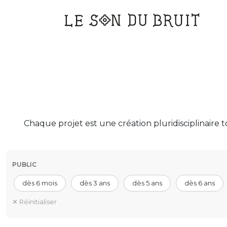
Main
Navigation
Chaque projet est une création pluridisciplinair
PUBLIC
dès 6 mois
dès 3 ans
dès 5 ans
dès 6 ans
✕ Réinitialiser