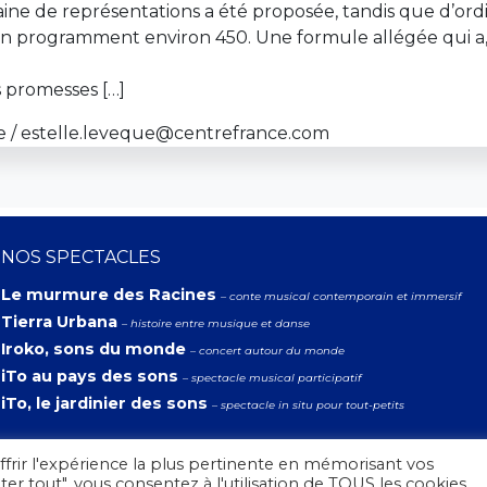
aine de représentations a été proposée, tandis que d’ordin
en programment environ 450. Une formule allégée qui a,
 promesses […]
e / estelle.leveque@centrefrance.com
NOS SPECTACLES
Le murmure des Racines
– conte musical contemporain et immersif
Tierra Urbana
– histoire entre musique et danse
Iroko, sons du monde
– concert autour du monde
iTo au pays des sons
– spectacle musical participatif
iTo, le jardinier des sons
– spectacle in situ pour tout-petits
ffrir l'expérience la plus pertinente en mémorisant vos
ter tout", vous consentez à l'utilisation de TOUS les cookies.