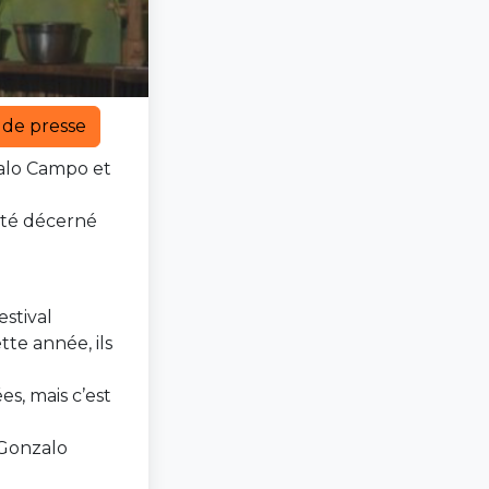
e de presse
zalo Campo et
 été décerné
estival
te année, ils
s, mais c’est
s Gonzalo