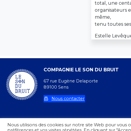
total, une cent
organisateurs 
même,
tenu toutes ses
Estelle Levêqu
COMPAGNIE LE SON DU BRUIT
67 rue Eugène Delaporte
89100 Sens
Nous contacter
Nous utilisons des cookies sur notre site Web pour vous o
préférences et vos visites répétées. En cliquant sur "Accep