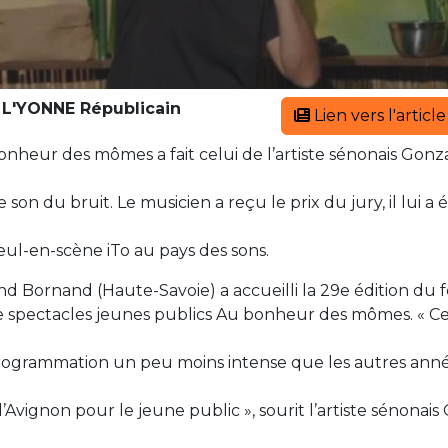
:
L'YONNE Républicain
Lien vers l'articl
bonheur des mômes a fait celui de l’artiste sénonais Gon
son du bruit. Le musicien a reçu le prix du jury, il lui a
eul-en-scène iTo au pays des sons.
nd Bornand (Haute-Savoie) a accueilli la 29e édition du f
e spectacles jeunes publics Au bonheur des mômes. « Cet
ogrammation un peu moins intense que les autres année
d’Avignon pour le jeune public », sourit l’artiste sénonai