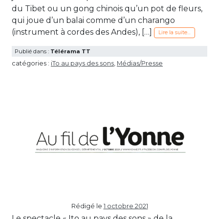
du Tibet ou un gong chinois qu’un pot de fleurs,
qui joue d’un balai comme d’un charango
(instrument à cordes des Andes), […]
Lire la suite…
Publié dans :
Télérama TT
catégories :
iTo au pays des sons
,
Médias/Presse
Rédigé le
1 octobre 2021
Le spectacle « Ito au pays des sons » de la