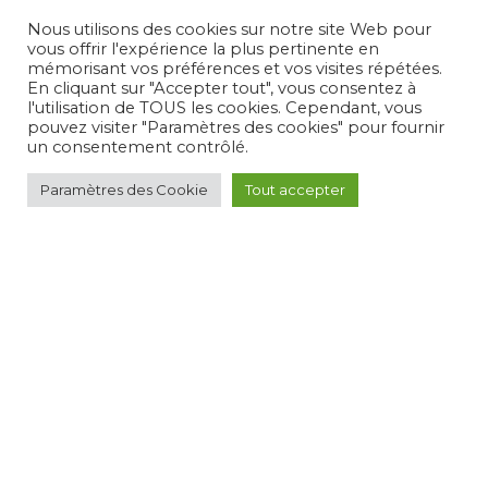
Autour des spectacles
Nous utilisons des cookies sur notre site Web pour
Médias/Presse
vous offrir l'expérience la plus pertinente en
mémorisant vos préférences et vos visites répétées.
En cliquant sur "Accepter tout", vous consentez à
l'utilisation de TOUS les cookies. Cependant, vous
pouvez visiter "Paramètres des cookies" pour fournir
un consentement contrôlé.
Compagnie Le Son du Bruit
propulsé fièrement par
Une création
Paramètres des Cookie
Tout accepter
Pagedemarque.com
|
Mentions légales
|
Politique de
confidentialité