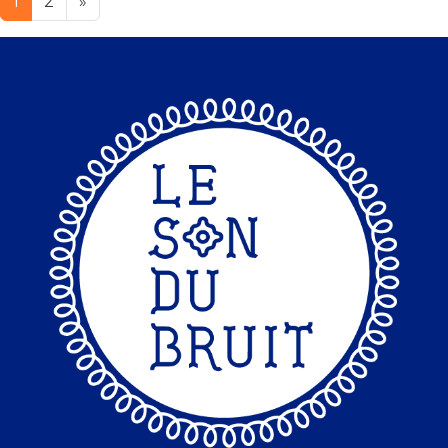
1
2
»