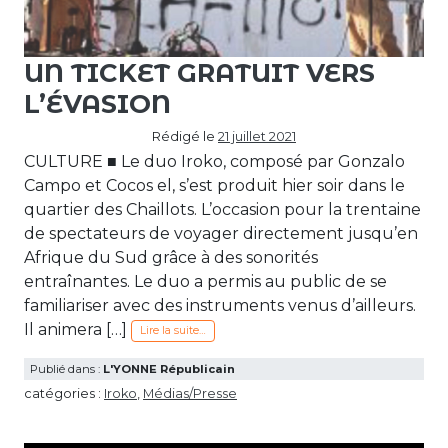
UN TICKET GRATUIT VERS
L’ÉVASION
Rédigé le
21 juillet 2021
CULTURE ■ Le duo Iroko, composé par Gonzalo
Cam­po et Cocos el, s’est produit hier soir dans le
quartier des Chaillots. L’occasion pour la trentaine
de specta­teurs de voyager directement jusqu’en
Afrique du Sud grâce à des sonorités
entraînantes. Le duo a permis au public de se
familiariser avec des instru­ments venus d’ailleurs.
Il animera […]
Lire la suite…
Publié dans :
L'YONNE Républicain
catégories :
Iroko
,
Médias/Presse