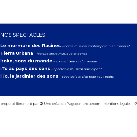
NOS SPECTACLES
Le murmure des Racines
– conte musical contemporain et immersif
Tierra Urbana
– histoire entre musique et danse
Iroko, sons du monde
– concert autour du monde
iTo au pays des sons
– spectacle musical participatif
iTo, le jardinier des sons
– spectacle in situ pour tout-petits
propulsé fièrement par
Une création
Pagedemarque.com
|
Mentions légales
|